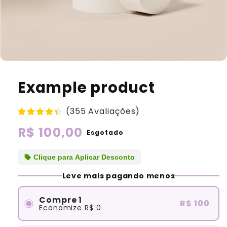
Example product
(355 Avaliações)
Preço
R$ 100,00
Esgotado
normal
sell
Clique para Aplicar Desconto
Leve mais pagando menos
Compre 1
R$ 100
Economize
R$ 0