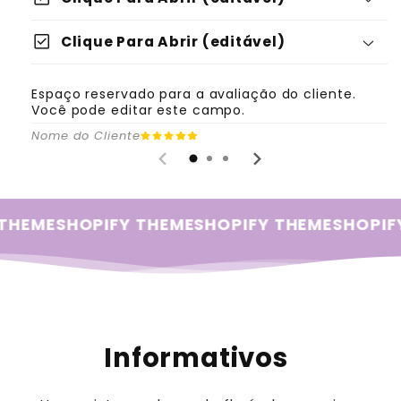
check_box
Clique Para Abrir (editável)
Espaço reservado para a avaliação do cliente.
Você pode editar este campo.
Nome do Cliente
THEME
SHOPIFY THEME
SHOPIFY THEME
SHOPIF
Informativos