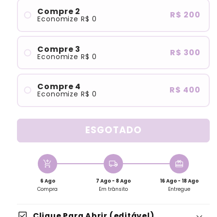
Compre 2
R$ 200
Economize
R$ 0
Compre 3
R$ 300
Economize
R$ 0
Compre 4
R$ 400
Economize
R$ 0
ESGOTADO
add_shopping_cart
local_shipping
redeem
6 Ago
7 Ago - 8 Ago
16 Ago - 18 Ago
Compra
Em trânsito
Entregue
check_box
Clique Para Abrir (editável)